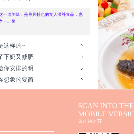
这一道美味，是最具特色的女人滋补食品，也
之一。葱
是这样的~
了下奶又减肥
给你安排的明
你想象的要简
SCAN INTO THE
MOBILE VERSI
关注禧月荟