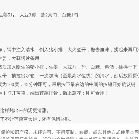
、生姜5片、大蒜3瓣、盐2茶勺、白糖1勺
净，锅中注入清水，倒入猪小排，大火煮开，撇去血沫，捞起来再用
生姜，大蒜切片备用
然后加入断生的猪小排，生姜、大蒜片，盐、白糖、料酒，搅拌一下
盘子，抽拉出水箱，一次加满（至最高水位线）的清水，然后放回原
为100度，45分钟即可，最后按下最右边的中间的按钮开始确认键
啦！打开蒸箱，端出莲藕排骨，撒上葱花；即可食用！
，这样炖出来的汤更清甜。
为了不让莲藕蒸太烂，还有保留香味。