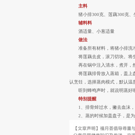
主料
猪小排300克、莲藕300克
辅料料
酒适量、小葱适量
做法
准备所有材料，将猪小排洗
将莲藕去皮，滚刀切块。将
再在锅中注入清水，煮开，
将莲藕排骨放入蒸箱，盖上
认烹饪，选择蒸肉模式，默认温度
听到蜂鸣声时，就说明蒸好
特别提醒
1、排骨焯过水，撇去血沫
2、蒸的时候加盖盘子，是