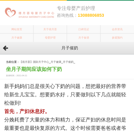
专注母婴产后护理
咨询热线：
13088806853
网站首页
关于禧月荟
口碑见证
会所资讯
月子健康
母婴护理
月子食谱
参观预约
月子催奶
当前位置：
【禧月荟】国际月子中心
_
月子健康
_
月子催奶
_
坐月子期间应该如何下奶
发表时间：2021-04-21
新手妈妈们总是很关心下奶的问题，想把最好的营养带
给新生儿宝宝。想要奶水好，只要做到以下几点就能轻
松做到!
首先，产妇休息好。
分娩耗费了大量的体力和精力，保证产妇的休息时间是
最重要也是最快复原的方式。这个时候需要爸爸或者爷