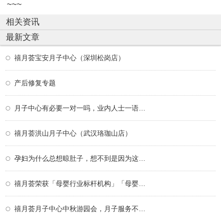
~~~
相关资讯
最新文章
禧月荟宝安月子中心（深圳松岗店）
产后修复专题
月子中心有必要一对一吗，业内人士一语道破
禧月荟洪山月子中心（武汉珞珈山店）
孕妇为什么总想晾肚子，想不到是因为这个！
禧月荟荣获「母婴行业标杆机构」「母婴行业
禧月荟月子中心中秋游园会，月子服务不仅仅