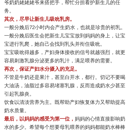
爷奶奶姥姥姥爷来搭把手，帮忙分担看护新生儿的任
务。
其次，尽早让新生儿吸吮乳房。
一般分娩后72小时内会产生奶水，也就是珍贵的初乳。
一般分娩后医生会把新生儿宝宝放到妈妈的身上，让宝
宝进行乳爬，她自己会找到乳头并衔住吸吮。
宝宝吸吮得越多，产妇身体接收的信号就越强烈，就更
容易刺激乳腺分泌更多的乳汁，满足喂养的需要。
再次，保证产妇水分摄入的充足。
不管是牛奶还是果汁，甚至白开水，都行。切记不要喝
大油汤，油脂过多容易堵塞乳腺，反而造成奶水少甚至
引起乳腺炎。
饮食以清淡营养为主。既帮助产妇恢复体力又帮助提高
奶水质量。
最后，以妈妈的感受为第一位，
妈妈的心情直接影响奶
水的多少。希望每个想要母乳喂养的妈妈都能奶水棒棒