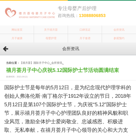
专注母婴产后护理
咨询热线：
13088806853
网站首页
关于禧月荟
口碑见证
会所资讯
月子健康
母婴护理
月子食谱
参观预约
会所资讯
当前位置：
【禧月荟】国际月子中心
_
会所资讯
_
禧月荟月子中心庆祝5.12国际护士节活动圆满结束
发表时间：2021-04-21
国际护士节是每年的5月12日，是为纪念现代护理学科的
创始人弗洛伦斯·南丁格尔于1912年设立的节日，2018年
5月12日是第107个国际护士节，为庆祝“5.12”国际护士
节，展示禧月荟月子中心护理团队良好的精神风貌和职
业风范，激励全体护士爱岗敬业、忠诚感恩、积极进
取、无私奉献，在禧月荟月子中心领导的关心和大力支