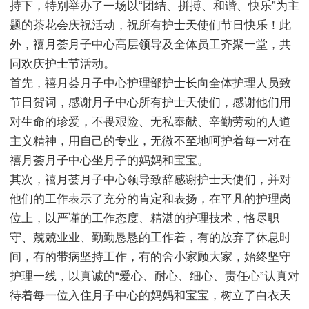
持下，特别举办了一场以“团结、拼搏、和谐、快乐”为主
题的茶花会庆祝活动，祝所有护士天使们节日快乐！此
外，禧月荟月子中心高层领导及全体员工齐聚一堂，共
同欢庆护士节活动。
首先，禧月荟月子中心护理部护士长向全体护理人员致
节日贺词，感谢月子中心所有护士天使们，感谢他们用
对生命的珍爱，不畏艰险、无私奉献、辛勤劳动的人道
主义精神，用自己的专业，无微不至地呵护着每一对在
禧月荟月子中心坐月子的妈妈和宝宝。
其次，禧月荟月子中心领导致辞感谢护士天使们，并对
他们的工作表示了充分的肯定和表扬，在平凡的护理岗
位上，以严谨的工作态度、精湛的护理技术，恪尽职
守、兢兢业业、勤勤恳恳的工作着，有的放弃了休息时
间，有的带病坚持工作，有的舍小家顾大家，始终坚守
护理一线，以真诚的“爱心、耐心、细心、责任心”认真对
待着每一位入住月子中心的妈妈和宝宝，树立了白衣天