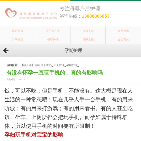
专注母婴产后护理
咨询热线：
13088806853
网站首页
关于禧月荟
口碑见证
会所资讯
月子健康
母婴护理
月子食谱
参观预约
孕期护理
当前位置：
【禧月荟】国际月子中心
_
月子护理
_
孕期护理
_
有没有怀孕一直玩手机的，真的有影响吗
发表时间：2021-04-21
饭，可以不吃；但是手机，不能没有。这大概是现在人
生活的一种常态吧！现在几乎人手一台手机，有的用来
听歌；有的用来打游戏；有的用来看书。有的人甚至吃
饭、坐车、上厕所都会把玩手机。而孕妇属于特殊群
体，所以使用手机的时间要有所限制！
孕妇玩手机对宝宝的影响