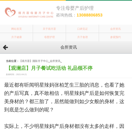
专注母婴产后护理
咨询热线：
13088806853
网站首页
关于禧月荟
口碑见证
会所资讯
月子健康
母婴护理
月子食谱
参观预约
会所资讯
当前位置：
【禧月荟】国际月子中心
_
会所资讯
_
【观澜店】月子餐试吃活动 礼品领不停
发表时间：2021-04-21
最近都有听闻明星辣妈张柏芝生三胎的消息，也看了她
的产后写真，真不敢相信，明星辣妈产后是如何恢复完
美身材的？都三胎了，居然能做到如少女般的身材，这
到底是怎么做到的呢？
实际上，不少明星辣妈产后身材都没有太多的走样，因