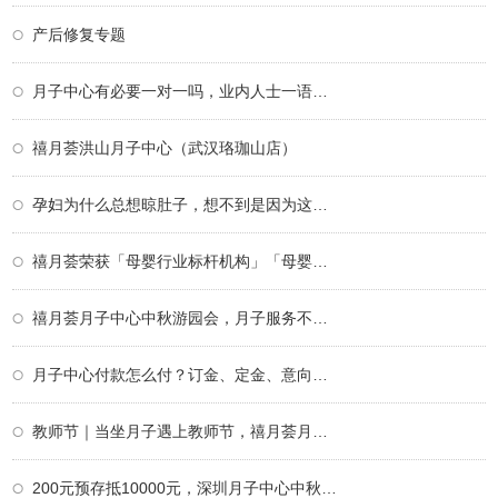
产后修复专题
月子中心有必要一对一吗，业内人士一语道破
禧月荟洪山月子中心（武汉珞珈山店）
孕妇为什么总想晾肚子，想不到是因为这个！
禧月荟荣获「母婴行业标杆机构」「母婴行业
禧月荟月子中心中秋游园会，月子服务不仅仅
月子中心付款怎么付？订金、定金、意向金、
教师节｜当坐月子遇上教师节，禧月荟月子中
200元预存抵10000元，深圳月子中心中秋限定