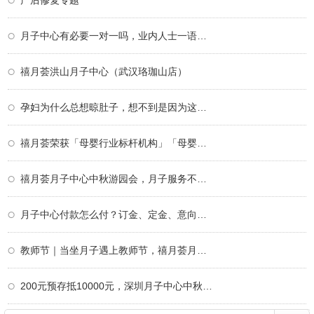
产后修复专题
月子中心有必要一对一吗，业内人士一语道破
禧月荟洪山月子中心（武汉珞珈山店）
孕妇为什么总想晾肚子，想不到是因为这个！
禧月荟荣获「母婴行业标杆机构」「母婴行业
禧月荟月子中心中秋游园会，月子服务不仅仅
月子中心付款怎么付？订金、定金、意向金、
教师节｜当坐月子遇上教师节，禧月荟月子中
200元预存抵10000元，深圳月子中心中秋限定