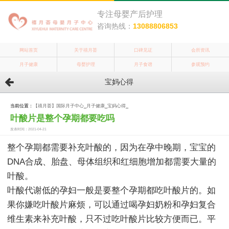
专注母婴产后护理
咨询热线：
13088806853
网站首页
关于禧月荟
口碑见证
会所资讯
月子健康
母婴护理
月子食谱
参观预约
宝妈心得
当前位置：
【禧月荟】国际月子中心
_
月子健康
_
宝妈心得
_
叶酸片是整个孕期都要吃吗
发表时间：2021-04-21
整个孕期都需要补充叶酸的，因为在孕中晚期，宝宝的
DNA合成、胎盘、母体组织和红细胞增加都需要大量的
叶酸。
叶酸代谢低的孕妇一般是要整个孕期都吃叶酸片的。如
果你嫌吃叶酸片麻烦，可以通过喝孕妇奶粉和孕妇复合
维生素来补充叶酸，只不过吃叶酸片比较方便而已。平