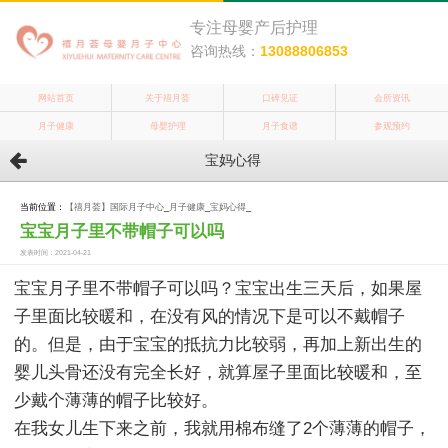
专注母婴产后护理
咨询热线：
13088806853
网站首页
关于禧月荟
口碑见证
会所资讯
月子健康
母婴护理
月子食谱
参观预约
宝妈心得
当前位置：
【禧月荟】国际月子中心
_
月子健康
_
宝妈心得
_
宝宝月子里不带帽子可以吗
发表时间：2021-04-21
宝宝月子里不带帽子可以吗？宝宝出生三天后，如果屋
子里面比较暖和，在没有风的情况下是可以不戴帽子
的。但是，由于宝宝的抵抗力比较弱，再加上新出生的
婴儿头骨还没有完全长好，就算屋子里面比较暖和，至
少戴个薄薄的帽子比较好。
在我女儿生下来之前，我就用棉布缝了2个薄薄的帽子，