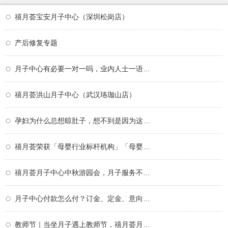
禧月荟宝安月子中心（深圳松岗店）
产后修复专题
月子中心有必要一对一吗，业内人士一语道破
禧月荟洪山月子中心（武汉珞珈山店）
孕妇为什么总想晾肚子，想不到是因为这个！
禧月荟荣获「母婴行业标杆机构」「母婴行业
禧月荟月子中心中秋游园会，月子服务不仅仅
月子中心付款怎么付？订金、定金、意向金、
教师节｜当坐月子遇上教师节，禧月荟月子中