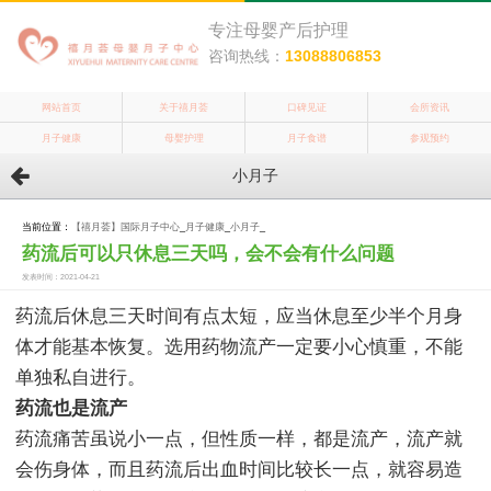
专注母婴产后护理
咨询热线：
13088806853
网站首页
关于禧月荟
口碑见证
会所资讯
月子健康
母婴护理
月子食谱
参观预约
小月子
当前位置：
【禧月荟】国际月子中心
_
月子健康
_
小月子
_
药流后可以只休息三天吗，会不会有什么问题
发表时间：2021-04-21
药流后休息三天时间有点太短，应当休息至少半个月身
体才能基本恢复。选用药物流产一定要小心慎重，不能
单独私自进行。
药流也是流产
药流痛苦虽说小一点，但性质一样，都是流产，流产就
会伤身体，而且药流后出血时间比较长一点，就容易造