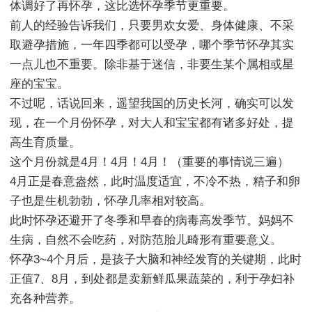
体调好了再怀孕，这比选怀孕季节更重要。
前人的经验告诉我们，只要男欢女爱、身体健康、不采
取避孕措施，一年四季都可以受孕，哪个季节怀孕其实
一点儿也不重要。除非基于迷信，非要生某个属相或星
座的宝宝。
不过呢，话说回来，遥望我国的历史长河，确实可以发
现，在一个月份怀孕，对大人和宝宝都有诸多好处，提
高生育质量。
这个月份就是4月！4月！4月！（重要的事情说三遍）
4月正是春意盎然，此时温度适宜，不冷不热，精子和卵
子也是生机勃勃，怀孕几率相对较高。
此时怀孕还避开了冬季和早春的病毒高发季节。妈妈不
生病，自然不会吃药，对防范胎儿畸形有重要意义。
怀孕3~4个月后，是孩子大脑和神经发育的关键期，此时
正值7、8月，到处都是卖新鲜瓜果蔬菜的，利于孕妇补
充各种营养。