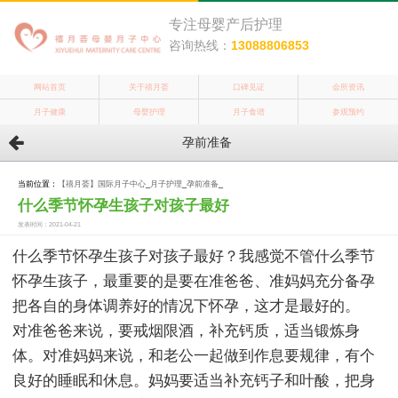
专注母婴产后护理
咨询热线：
13088806853
网站首页
关于禧月荟
口碑见证
会所资讯
月子健康
母婴护理
月子食谱
参观预约
孕前准备
当前位置：
【禧月荟】国际月子中心
_
月子护理
_
孕前准备
_
什么季节怀孕生孩子对孩子最好
发表时间：2021-04-21
什么季节怀孕生孩子对孩子最好？我感觉不管什么季节
怀孕生孩子，最重要的是要在准爸爸、准妈妈充分备孕
把各自的身体调养好的情况下怀孕，这才是最好的。
对准爸爸来说，要戒烟限酒，补充钙质，适当锻炼身
体。对准妈妈来说，和老公一起做到作息要规律，有个
良好的睡眠和休息。妈妈要适当补充钙子和叶酸，把身